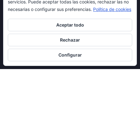
LA TRANSFORMACIÓN SONORA DEL PIANO,
servicios. Puede aceptar todas las cookies, rechazar las no
INSTRUMENTO: A medida que los sonidos fueron
necesarias o configurar sus preferencias.
Política de cookies
12 junio, 2019
Aceptar todo
Gwen Perry en directo Sala Music Art Barcelona
Rechazar
GWEN PERRY & MICHELE FABER EN DIRECTO EN LA
SALA MUSIC ART
Configurar
15 noviembre, 2018
CATEGORÍAS
Arte
Articulo
Curiosidades