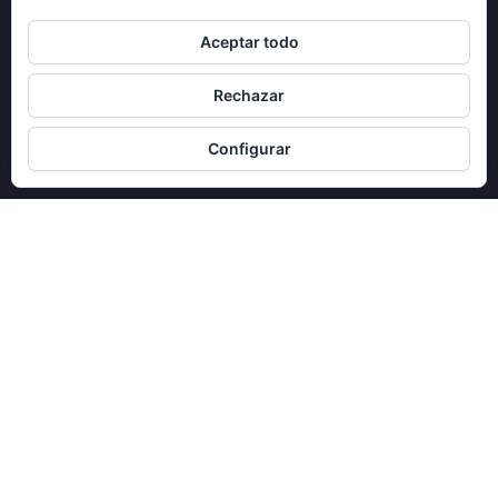
LA TRANSFORMACIÓN SONORA DEL PIANO,
INSTRUMENTO: A medida que los sonidos fueron
Aceptar todo
12 junio, 2019
Rechazar
Gwen Perry en directo Sala Music Art Barcelona
Configurar
GWEN PERRY & MICHELE FABER EN DIRECTO EN LA
SALA MUSIC ART
15 noviembre, 2018
CATEGORÍAS
Arte
Articulo
Curiosidades