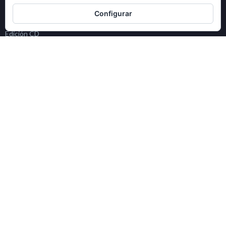
Diseño
Configurar
Edición CD
Fabricación CD
Historia
Músico
Notícia
CONTACTO