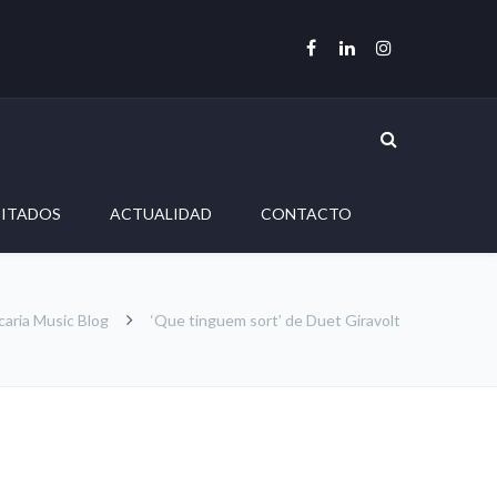
DITADOS
ACTUALIDAD
CONTACTO
caria Music Blog
‘Que tinguem sort’ de Duet Giravolt