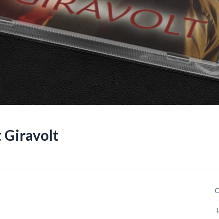
 Giravolt
C
T