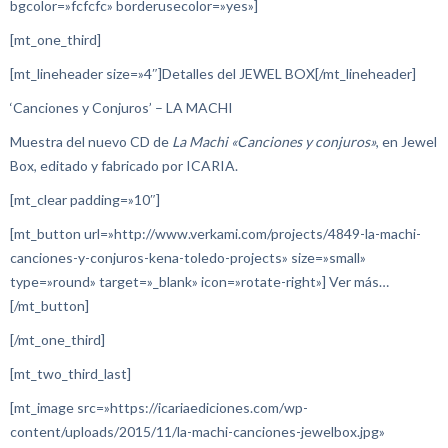
bgcolor=»fcfcfc» borderusecolor=»yes»]
[mt_one_third]
[mt_lineheader size=»4″]Detalles del JEWEL BOX[/mt_lineheader]
‘Canciones y Conjuros’ – LA MACHI
Muestra del nuevo CD de
La Machi «Canciones y conjuros»
, en Jewel
Box, editado y fabricado por ICARIA.
[mt_clear padding=»10″]
[mt_button url=»http://www.verkami.com/projects/4849-la-machi-
canciones-y-conjuros-kena-toledo-projects» size=»small»
type=»round» target=»_blank» icon=»rotate-right»] Ver más…
[/mt_button]
[/mt_one_third]
[mt_two_third_last]
[mt_image src=»https://icariaediciones.com/wp-
content/uploads/2015/11/la-machi-canciones-jewelbox.jpg»