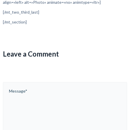
align=»left» alt=»Photo» animate=»no» animtype=»ltr»]
[/mt_two_third_last]
[/mt_section]
Leave a Comment